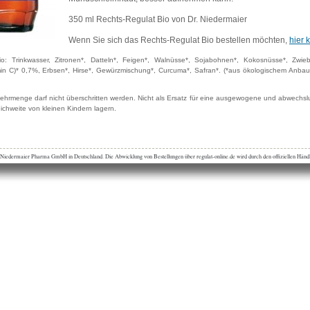
350 ml Rechts-Regulat Bio von Dr. Niedermaier
Wenn Sie sich das Rechts-Regulat Bio bestellen möchten,
hier 
o: Trinkwasser, Zitronen*, Datteln*, Feigen*, Walnüsse*, Sojabohnen*, Kokosnüsse*, Zwiebel
min C)* 0,7%, Erbsen*, Hirse*, Gewürzmischung*, Curcuma*, Safran*. (*aus ökologischem Anbau,
hrmenge darf nicht überschritten werden. Nicht als Ersatz für eine ausgewogene und abwechs
chweite von kleinen Kindern lagern.
r Niedermaier Pharma GmbH in Deutschland. Die Abwicklung von Bestellungen über regulat-online.de wird durch den offiziellen Händ