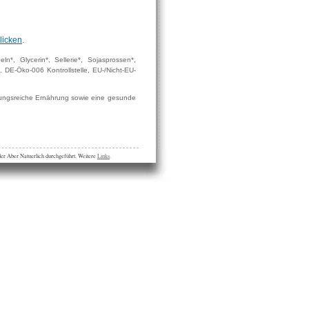
klicken
.
n*, Glycerin*, Sellerie*, Sojasprossen*,
 DE-Öko-006 Kontrollstelle, EU-/Nicht-EU-
lungsreiche Ernährung sowie eine gesunde
ler Aber Natuerlich durchgeführt. Weitere
Links
.