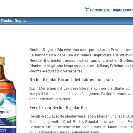
Bestelle jetzt
|
Impressum 
r Rechts-Regulat
Rechts-Regulat Bio wird aus dem patentierten Prozess de
Es handelt sich dabei um ein reines Bioprodukt aus wertvol
Regulat Bio besteht ausschließlich aus pflanzlichen Stoffe
frische ökologische Naturprodukte wie Nüsse, Früchte und
Rechts-Regulat Bio verarbeitet.
Rechts-Regulat Bio auch bei Laktoseintoleranz
Auch Menschen mit Laktoseintoleranz können die Stärke von R
komplett laktosefrei und frei von Allergenen. Weiterhin wurde au
oder Farbstoffe verzichtet.
Verzehr von Rechts-Regulat Bio
Rechts-Regulat sollte idealerweise jeden Morgen und jeden
Sie hierzu jeweils 10 ml Rechts-Regulat in unverdünnter Fo
Behalten Sie es anschließend noch etwas im Mund, damit Ihr 
Mundschleimhaut, besser aufnehmen kann.