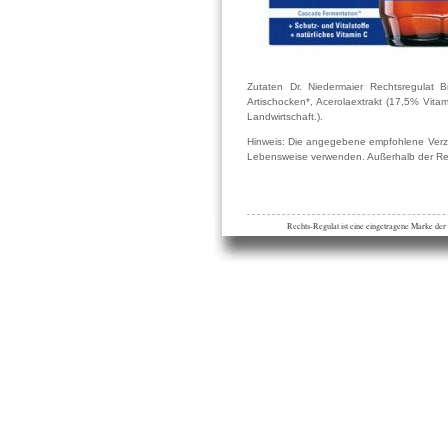
Zutaten Dr. Niedermaier Rechtsregulat Bi
Artischocken*, Acerolaextrakt (17,5% Vita
Landwirtschaft.).
Hinweis: Die angegebene empfohlene Verze
Lebensweise verwenden. Außerhalb der Rei
Rechts-Regulat ist eine eingetragene Marke de